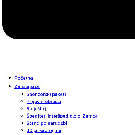
Početna
Za izlagače
Sponzorski paketi
Prijavni obrasci
Smještaj
Špediter: Interšped d.o.o. Zenica
Štand po narudžbi
3D prikaz sajma