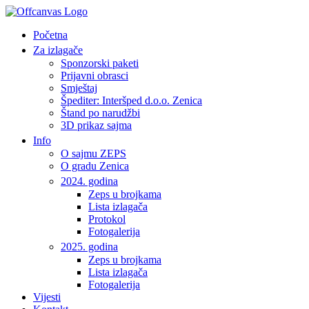
Početna
Za izlagače
Sponzorski paketi
Prijavni obrasci
Smještaj
Špediter: Interšped d.o.o. Zenica
Štand po narudžbi
3D prikaz sajma
Info
O sajmu ZEPS
O gradu Zenica
2024. godina
Zeps u brojkama
Lista izlagača
Protokol
Fotogalerija
2025. godina
Zeps u brojkama
Lista izlagača
Fotogalerija
Vijesti