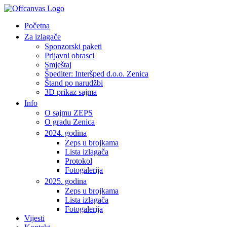
Početna
Za izlagače
Sponzorski paketi
Prijavni obrasci
Smještaj
Špediter: Interšped d.o.o. Zenica
Štand po narudžbi
3D prikaz sajma
Info
O sajmu ZEPS
O gradu Zenica
2024. godina
Zeps u brojkama
Lista izlagača
Protokol
Fotogalerija
2025. godina
Zeps u brojkama
Lista izlagača
Fotogalerija
Vijesti