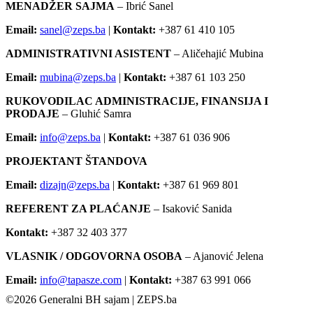
MENADŽER SAJMA
– Ibrić Sanel
Email:
sanel@zeps.ba
|
Kontakt:
+387 61 410 105
ADMINISTRATIVNI ASISTENT
– Aličehajić Mubina
Email:
mubina@zeps.ba
|
Kontakt:
+387 61 103 250
RUKOVODILAC ADMINISTRACIJE, FINANSIJA I
PRODAJE
– Gluhić Samra
Email:
info@zeps.ba
|
Kontakt:
+387 61 036 906
PROJEKTANT ŠTANDOVA
Email:
dizajn@zeps.ba
|
Kontakt:
+387 61 969 801
REFERENT ZA PLAĆANJE
– Isaković Sanida
Kontakt:
+387 32 403 377
VLASNIK / ODGOVORNA OSOBA
– Ajanović Jelena
Email:
info@tapasze.com
|
Kontakt:
+387 63 991 066
©
2026
Generalni BH sajam | ZEPS.ba