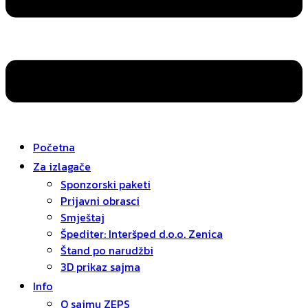
Početna
Za izlagače
Sponzorski paketi
Prijavni obrasci
Smještaj
Špediter: Interšped d.o.o. Zenica
Štand po narudžbi
3D prikaz sajma
Info
O sajmu ZEPS