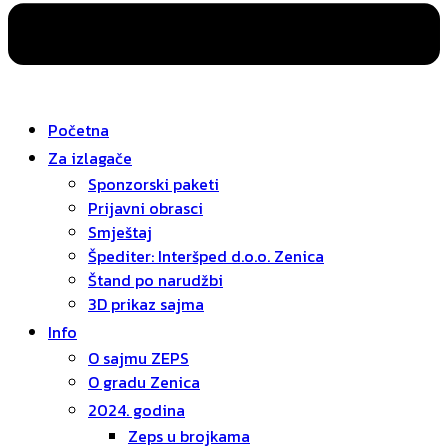
Početna
Za izlagače
Sponzorski paketi
Prijavni obrasci
Smještaj
Špediter: Interšped d.o.o. Zenica
Štand po narudžbi
3D prikaz sajma
Info
O sajmu ZEPS
O gradu Zenica
2024. godina
Zeps u brojkama