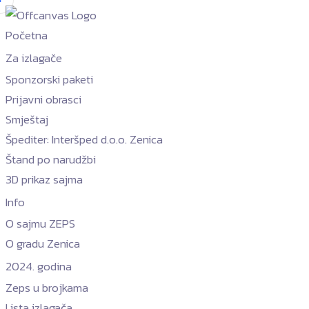
Početna
Za izlagače
Sponzorski paketi
Prijavni obrasci
Smještaj
Špediter: Interšped d.o.o. Zenica
Štand po narudžbi
3D prikaz sajma
Info
O sajmu ZEPS
O gradu Zenica
2024. godina
Zeps u brojkama
Lista izlagača