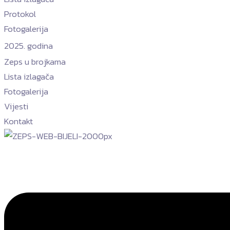
Protokol
Fotogalerija
2025. godina
Zeps u brojkama
Lista izlagača
Fotogalerija
Vijesti
Kontakt