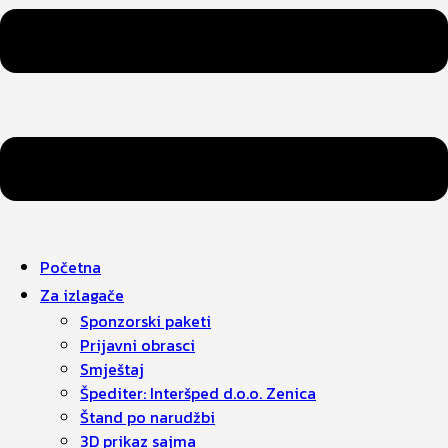
Početna
Za izlagače
Sponzorski paketi
Prijavni obrasci
Smještaj
Špediter: Interšped d.o.o. Zenica
Štand po narudžbi
3D prikaz sajma