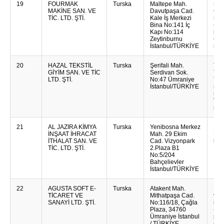
19
FOURMAK
Turska
Maltepe Mah.
3-o
MAKİNE SAN. VE
Davutpaşa Cad.
CNC
TİC. LTD. ŞTİ.
Kale İş Merkezi
rut
Bina No:141 İç
(sa
Kapı No:114
izm
Zeytinburnu
CNC
İstanbul/TÜRKİYE
rez
20
HAZAL TEKSTİL
Turska
Şerifali Mah.
Ter
GİYİM SAN. VE TİC
Serdivan Sok.
Ter
LTD. ŞTİ.
No:47 Ümraniye
Ter
İstanbul/TÜRKİYE
mik
rub
Vat
rubl
21
AL JAZIRA KİMYA
Turska
Yenibosna Merkez
Sre
İNŞAAT İHRACAT
Mah. 29 Ekim
Det
İTHALAT SAN. VE
Cad. Vizyonpark
lič
TİC. LTD. ŞTİ.
2.Plaza B1
No:5/204
Bahçelievler
İstanbul/TÜRKİYE
22
AGUSTA SOFT E-
Turska
Atakent Mah.
B2B
TİCARET VE
Mithatpaşa Cad.
vje
SANAYİ LTD. ŞTİ.
No:116/18, Çağla
int
Plaza, 34760
(Po
Ümraniye İstanbul
pre
/ TÜRKİYE
pod