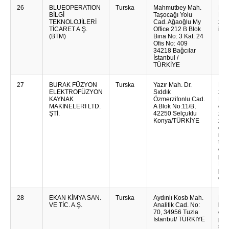
26
BLUEOPERATION
Turska
Mahmutbey Mah.
Blu
BİLGİ
Taşocağı Yolu
Nap
TEKNOLOJİLERİ
Cad. Ağaoğlu My
zas
TİCARET A.Ş.
Office 212 B Blok
inte
(BTM)
Bina No: 3 Kat: 24
Ofis No: 409
34218 Bağcılar
İstanbul /
TÜRKİYE
27
BURAK FÜZYON
Turska
Yazır Mah. Dr.
Ele
ELEKTROFÜZYON
Sıddık
za 
KAYNAK
Özmerzifonlu Cad.
Pri
MAKİNELERİ LTD.
A Blok No:11/B,
ele
ŞTİ.
42250 Selçuklu
zav
Konya/TÜRKİYE
zav
cije
maš
tra
cije
plas
Pomo
pri
cije
28
EKAN KİMYA SAN.
Turska
Aydınlı Kosb Mah.
Eka
VE TİC. A.Ş.
Analitik Cad. No:
hem
70, 34956 Tuzla
cem
İstanbul/ TÜRKİYE
pro
smj