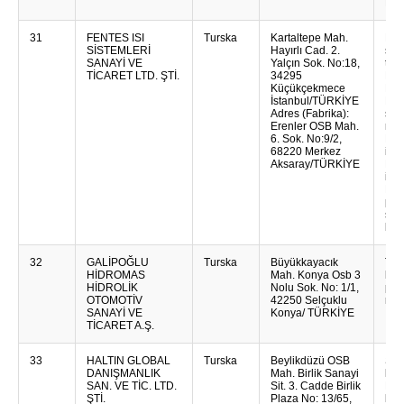
Kom
31
FENTES ISI
Turska
Kartaltepe Mah.
Boj
SİSTEMLERİ
Hayırlı Cad. 2.
spre
SANAYİ VE
Yalçın Sok. No:18,
top
TİCARET LTD. ŞTİ.
34295
Elek
Küçükçekmece
Elek
İstanbul/TÜRKİYE
Pro
Adres (Fabrika):
spr
Erenler OSB Mah.
neh
6. Sok. No:9/2,
Bojl
68220 Merkez
izm
Aksaray/TÜRKİYE
Boj
izm
Mog
pro
skl
kup
32
GALİPOĞLU
Turska
Büyükkayacık
Tele
HİDROMAS
Mah. Konya Osb 3
hidr
HİDROLİK
Nolu Sok. No: 1/1,
pum
OTOMOTİV
42250 Selçuklu
reze
SANAYİ VE
Konya/ TÜRKİYE
TİCARET A.Ş.
33
HALTIN GLOBAL
Turska
Beylikdüzü OSB
Spa
DANIŞMANLIK
Mah. Birlik Sanayi
kom
SAN. VE TİC. LTD.
Sit. 3. Cadde Birlik
Pro
ŞTİ.
Plaza No: 13/65,
kom