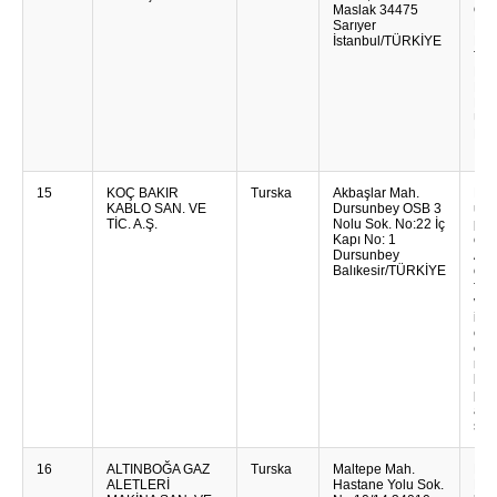
Maslak 34475
Opr
Sarıyer
Log
İstanbul/TÜRKİYE
Hla
Tran
Pro
Mate
Međ
Usl
Pot
İndu
15
KOÇ BAKIR
Turska
Akbaşlar Mah.
Koç
KABLO SAN. VE
Dursunbey OSB 3
u ob
TİC. A.Ş.
Nolu Sok. No:22 İç
pro
Kapı No: 1
ene
Dursunbey
Aso
Balıkesir/TÜRKİYE
obu
flek
vat
inst
ene
ene
nap
kab
pum
alu
sol
16
ALTINBOĞA GAZ
Turska
Maltepe Mah.
LPG
ALETLERİ
Hastane Yolu Sok.
Kam