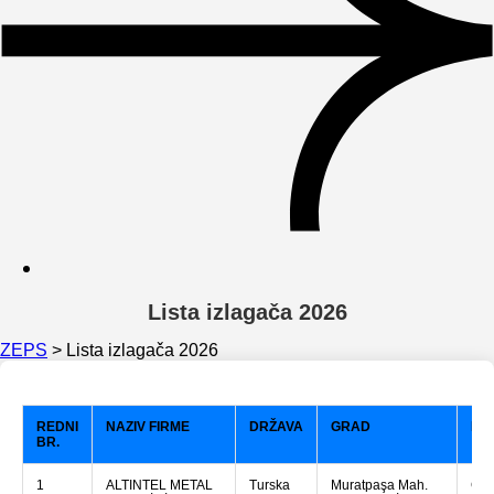
Lista izlagača 2026
ZEPS
>
Lista izlagača 2026
REDNI
NAZIV FIRME
DRŽAVA
GRAD
DJ
BR.
1
ALTINTEL METAL
Turska
Muratpaşa Mah.
Crı