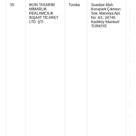
35
İKON TASARIM
Turska
Suadiye Mah.
Nud
MİMARLIK
Korupark Çıkmazı
izl
REKLAMCILIK
Sok. Manolya Apt.
prin
İNŞAAT TİCARET
No: 4/1, 34740
koj
LTD. ŞTİ.
Kadıköy İstanbul/
na v
TÜRKİYE
pred
ide
Ne 
šta
fun
nez
koj
pov
pos
Šta
Pri
raz
Ana
pot
kak
mod
za 
3D 
pot
vaš
Inže
pla
Pla
naš
sav
kval