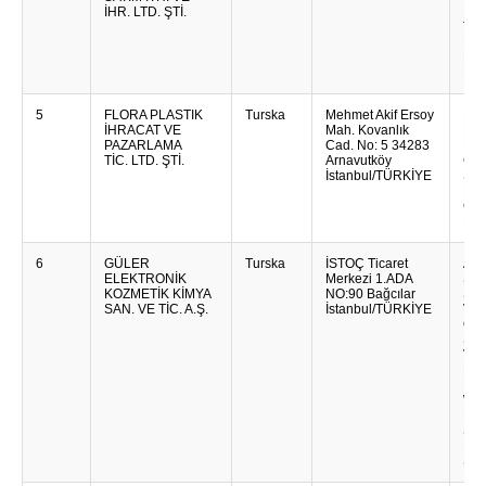
İHR. LTD. ŞTİ.
Pam
Tkan
Nar
Mot
Pok
5
FLORA PLASTIK
Turska
Mehmet Akif Ersoy
Pro
İHRACAT VE
Mah. Kovanlık
Kućn
PAZARLAMA
Cad. No: 5 34283
HOR
TİC. LTD. ŞTİ.
Arnavutköy
Čiš
İstanbul/TÜRKİYE
Sis
Kuhi
Gli
Kuh
6
GÜLER
Turska
İSTOÇ Ticaret
Aut
ELEKTRONİK
Merkezi 1.ADA
Spr
KOZMETİK KİMYA
NO:90 Bağcılar
Sis
SAN. VE TİC. A.Ş.
İstanbul/TÜRKİYE
Veli
Osv
Spr
Vozi
HOR
Rje
WC 
Pis
Štap
Eter
Spr