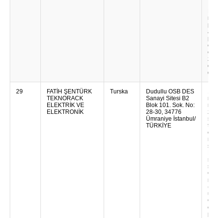
Ital
Kom
nas
pos
adit
pre
ele
ceme
za h
dru
gru
29
FATİH ŞENTÜRK
Turska
Dudullu OSB DES
19-
TEKNORACK
Sanayi Sitesi B2
met
ELEKTRİK VE
Blok 101. Sok. No:
nam
ELEKTRONİK
28-30, 34776
zaš
Ümraniye İstanbul/
smj
TÜRKİYE
tel
opr
međ
sta
Nam
smj
sis
Omo
mon
(swi
ure
Om
org
post