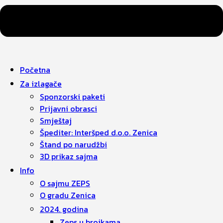
Početna
Za izlagače
Sponzorski paketi
Prijavni obrasci
Smještaj
Špediter: Interšped d.o.o. Zenica
Štand po narudžbi
3D prikaz sajma
Info
O sajmu ZEPS
O gradu Zenica
2024. godina
Zeps u brojkama