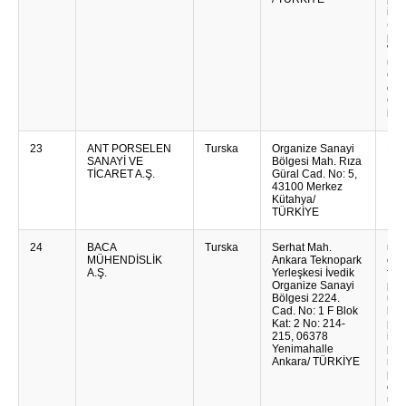
int
(Po
pre
WMS
upr
CRM
odn
Cha
int
23
ANT PORSELEN
Turska
Organize Sanayi
Por
SANAYİ VE
Bölgesi Mah. Rıza
TİCARET A.Ş.
Güral Cad. No: 5,
43100 Merkez
Kütahya/
TÜRKİYE
24
BACA
Turska
Serhat Mah.
upu.
MÜHENDİSLİK
Ankara Teknopark
odr
A.Ş.
Yerleşkesi İvedik
fab
Organize Sanayi
pot
Bölgesi 2224.
upr
Cad. No: 1 F Blok
klj
Kat: 2 No: 214-
pro
215, 06378
indu
Yenimahalle
pos
Ankara/ TÜRKİYE
maš
pro
osn
usp