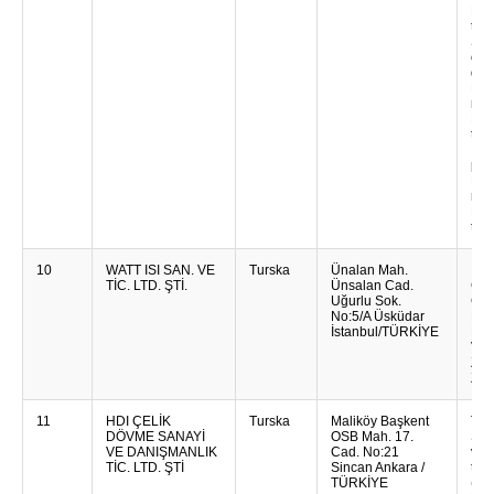
Pro
tur
Spor
org
dog
Kor
rje
Hot
tran
Inc
put
Des
men
B2B
tur
10
WATT ISI SAN. VE
Turska
Ünalan Mah.
Ind
TİC. LTD. ŞTİ.
Ünsalan Cad.
Grij
Uğurlu Sok.
Grij
No:5/A Üsküdar
Kuhi
İstanbul/TÜRKİYE
Ele
Viš
Za 
Za G
11
HDI ÇELİK
Turska
Maliköy Başkent
Tran
DÖVME SANAYİ
OSB Mah. 17.
Stru
VE DANIŞMANLIK
Cad. No:21
vijc
TİC. LTD. ŞTİ
Sincan Ankara /
tune
TÜRKİYE
(rud