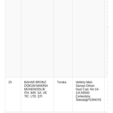
za u
pos
upu
mod
pod
može
tre
jed
pri
brz
izvj
potr
koj
kon
baz
omo
upr
pro
oper
zas
pou
25
BAHAR BRONZ
Turska
Veliköy Mah.
Cen
DÖKÜM MAKİNA
Sanayi Orhan
kon
MÜHENDİSLİK
Gazi Cad. No:16-
bak
İTH. İHR. SA. VE
1/A 59500
leg
TİC. LTD. ŞTİ.
Çerkezköy
bak
Tekirdağ/TÜRKİYE
ljev
Cent
neh