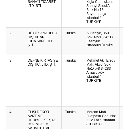
SANAYİ TİCARET
Kışla Cad. İşkent
Gla
LTD. ŞTİ.
Sanayi Sitesi A
Tuš
Blok No:18
Bayrampaşa
İstanbul /
TÜRKİYE
2
BÜYÜK ANADOLU
Turska
Sultaniye, 350.
Pel
DIŞ TİCARET
Sok. No:1, 34517
Za 
GIDA SAN. LTD.
Esenyurt
Upo
ŞTİ.
İstanbul/TÜRKİYE
Hig
Vla
3
DEFNE KIRTASİYE
Turska
Mehmet Akif Ersoy
Spir
DIŞ TİC. LTD. ŞTİ.
Mah. Akyol Sok.
Šiv
No1/ b-8 34283
Uve
Arnavutköy
Crt
İstanbul /
Bil
TÜRKİYE
Ski
Not
Kar
Sam
(Ko
Po 
4
ELİŞİ DEKOR
Turska
Mercan Mah.
Dek
AVİZE VE
Fuatpasa Cad. No:
Dek
HEDİYELİK EŞYA
22 A Fatih İstanbul
Dek
İMALAT ALIM
/ TÜRKİYE
Ker
SATIM İTH. VE
Tanj