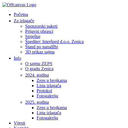
Početna
Za izlagače
Sponzorski paketi
Prijavni obrasci
Smještaj
Špediter: Interšped d.o.o. Zenica
Štand po narudžbi
3D prikaz sajma
Info
O sajmu ZEPS
O gradu Zenica
2024. godina
Zeps u brojkama
Lista izlagača
Protokol
Fotogalerija
2025. godina
Zeps u brojkama
Lista izlagača
Fotogalerija
Vijesti