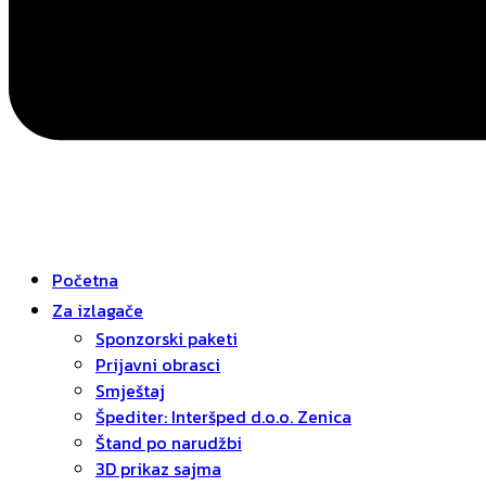
Početna
Za izlagače
Sponzorski paketi
Prijavni obrasci
Smještaj
Špediter: Interšped d.o.o. Zenica
Štand po narudžbi
3D prikaz sajma