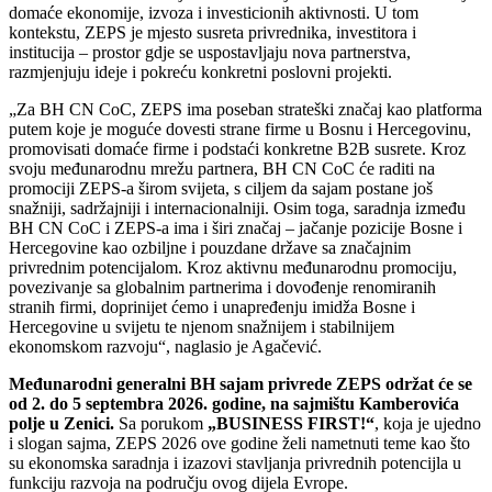
domaće ekonomije, izvoza i investicionih aktivnosti. U tom
kontekstu, ZEPS je mjesto susreta privrednika, investitora i
institucija – prostor gdje se uspostavljaju nova partnerstva,
razmjenjuju ideje i pokreću konkretni poslovni projekti.
„Za BH CN CoC, ZEPS ima poseban strateški značaj kao platforma
putem koje je moguće dovesti strane firme u Bosnu i Hercegovinu,
promovisati domaće firme i podstaći konkretne B2B susrete. Kroz
svoju međunarodnu mrežu partnera, BH CN CoC će raditi na
promociji ZEPS-a širom svijeta, s ciljem da sajam postane još
snažniji, sadržajniji i internacionalniji. Osim toga, saradnja između
BH CN CoC i ZEPS-a ima i širi značaj – jačanje pozicije Bosne i
Hercegovine kao ozbiljne i pouzdane države sa značajnim
privrednim potencijalom. Kroz aktivnu međunarodnu promociju,
povezivanje sa globalnim partnerima i dovođenje renomiranih
stranih firmi, doprinijet ćemo i unapređenju imidža Bosne i
Hercegovine u svijetu te njenom snažnijem i stabilnijem
ekonomskom razvoju“, naglasio je Agačević.
Međunarodni generalni BH sajam privrede ZEPS održat će se
od 2. do 5 septembra 2026. godine, na sajmištu Kamberovića
polje u Zenici.
Sa porukom
„BUSINESS FIRST!“
, koja je ujedno
i slogan sajma, ZEPS 2026 ove godine želi nametnuti teme kao što
su ekonomska saradnja i izazovi stavljanja privrednih potencijla u
funkciju razvoja na području ovog dijela Evrope.