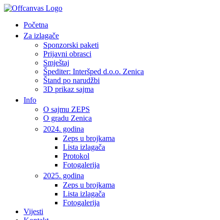
Početna
Za izlagače
Sponzorski paketi
Prijavni obrasci
Smještaj
Špediter: Interšped d.o.o. Zenica
Štand po narudžbi
3D prikaz sajma
Info
O sajmu ZEPS
O gradu Zenica
2024. godina
Zeps u brojkama
Lista izlagača
Protokol
Fotogalerija
2025. godina
Zeps u brojkama
Lista izlagača
Fotogalerija
Vijesti