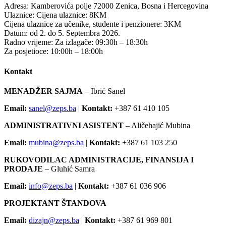
Adresa:
Kamberovića polje 72000 Zenica, Bosna i Hercegovina
Ulaznice:
Cijena ulaznice: 8KM
Cijena ulaznice za učenike, studente i penzionere: 3KM
Datum:
od 2. do 5. Septembra 2026.
Radno vrijeme:
Za izlagače: 09:30h – 18:30h
Za posjetioce: 10:00h – 18:00h
Kontakt
MENADŽER SAJMA
– Ibrić Sanel
Email:
sanel@zeps.ba
|
Kontakt:
+387 61 410 105
ADMINISTRATIVNI ASISTENT
– Aličehajić Mubina
Email:
mubina@zeps.ba
|
Kontakt:
+387 61 103 250
RUKOVODILAC ADMINISTRACIJE, FINANSIJA I
PRODAJE
– Gluhić Samra
Email:
info@zeps.ba
|
Kontakt:
+387 61 036 906
PROJEKTANT ŠTANDOVA
Email:
dizajn@zeps.ba
|
Kontakt:
+387 61 969 801