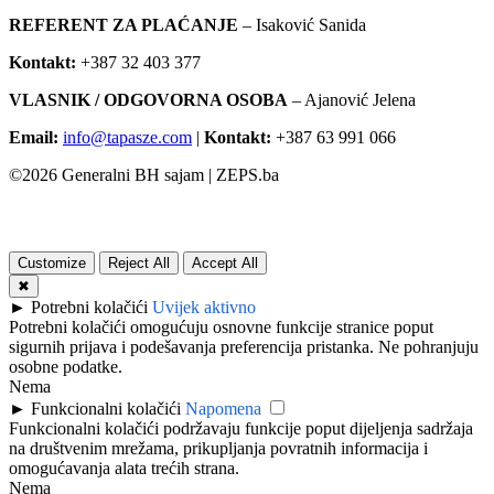
REFERENT ZA PLAĆANJE
– Isaković Sanida
Kontakt:
+387 32 403 377
VLASNIK / ODGOVORNA OSOBA
– Ajanović Jelena
Email:
info@tapasze.com
|
Kontakt:
+387 63 991 066
©
2026
Generalni BH sajam | ZEPS.ba
Customize
Reject All
Accept All
✖
►
Potrebni kolačići
Uvijek aktivno
Potrebni kolačići omogućuju osnovne funkcije stranice poput
sigurnih prijava i podešavanja preferencija pristanka. Ne pohranjuju
osobne podatke.
Nema
►
Funkcionalni kolačići
Napomena
Funkcionalni kolačići podržavaju funkcije poput dijeljenja sadržaja
na društvenim mrežama, prikupljanja povratnih informacija i
omogućavanja alata trećih strana.
Nema