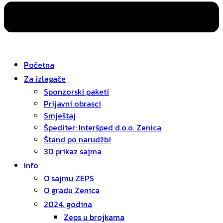
Početna
Za izlagače
Sponzorski paketi
Prijavni obrasci
Smještaj
Špediter: Interšped d.o.o. Zenica
Štand po narudžbi
3D prikaz sajma
Info
O sajmu ZEPS
O gradu Zenica
2024. godina
Zeps u brojkama