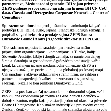
partnerstava, Međunarodni generalni BH sajam privrede
ZEPS postigao je sporazum o saradnji sa firmom BH CN CoC
d.o.o. (Bosnia and Herzegovina Corporate Network – Center of
Consulting).
Sporazum se odnosi na
prodaju štandova i animiranju izlagača na
području BiH, Italije, Kine, Japana, Francuske i drugih zemalja, a
potpisali su ga
direktorica prodaje sajma ZEPS Samra
Duraković Gluhić i Andrej Agačević direktor BH CN CoC.
“Do sada smo uspostavili saradnje i partnerstva sa našim
prijateljskim organizacijama i kompanijama iz Turske, Italije,
Slovenije, Austrije, Libije i drugih zemalja, sa namjerom daljeg
širenja. Saradnja sa gospodinom Agačevićem predstavlja važan
korak ka daljnjem jačanju međunarodne dimenzije ZEPS-a i
njegovom snažnijem pozicioniranju na globalnoj poslovnoj mapi.
Cilj saradnje je aktivno uključivanje stranih firmi, investitora i
partnera te unapređenje kvaliteta i raznovrsnosti sajamskog
sadržaja“, kazala je tom prilikom Duraković Gluhić.
ZEPS ima poseban značaj ne samo kao međunarodni sajam, već i
kao ključna ekonomska platforma za Grad Zenicu i Zeničko –
dobojski kanton, regiju koja predstavlja jednu od okosnica privrede
Bosne i Hercegovine. Kao snažan industrijski i proizvodni centar,
Zenica i Zeničko – dobojski kanton imaju stratešku ulogu u razvoju