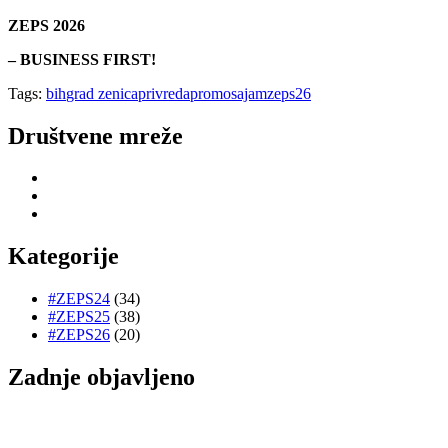
ZEPS 2026
– BUSINESS FIRST!
Tags:
bih
grad zenica
privreda
promo
sajam
zeps26
Društvene mreže
Kategorije
#ZEPS24
(34)
#ZEPS25
(38)
#ZEPS26
(20)
Zadnje objavljeno