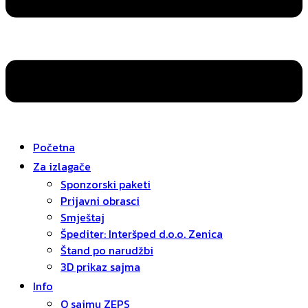
Početna
Za izlagače
Sponzorski paketi
Prijavni obrasci
Smještaj
Špediter: Interšped d.o.o. Zenica
Štand po narudžbi
3D prikaz sajma
Info
O sajmu ZEPS