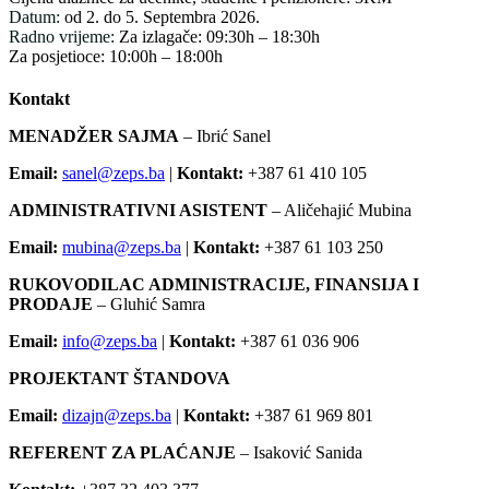
Datum:
od 2. do 5. Septembra 2026.
Radno vrijeme:
Za izlagače: 09:30h – 18:30h
Za posjetioce: 10:00h – 18:00h
Kontakt
MENADŽER SAJMA
– Ibrić Sanel
Email:
sanel@zeps.ba
|
Kontakt:
+387 61 410 105
ADMINISTRATIVNI ASISTENT
– Aličehajić Mubina
Email:
mubina@zeps.ba
|
Kontakt:
+387 61 103 250
RUKOVODILAC ADMINISTRACIJE, FINANSIJA I
PRODAJE
– Gluhić Samra
Email:
info@zeps.ba
|
Kontakt:
+387 61 036 906
PROJEKTANT ŠTANDOVA
Email:
dizajn@zeps.ba
|
Kontakt:
+387 61 969 801
REFERENT ZA PLAĆANJE
– Isaković Sanida