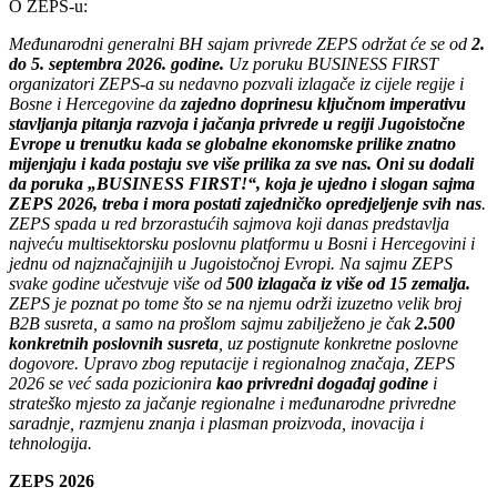
O ZEPS-u:
Međunarodni generalni BH sajam privrede ZEPS održat će se od
2.
do 5. septembra 2026. godine.
Uz poruku BUSINESS FIRST
organizatori ZEPS-a su nedavno pozvali izlagače iz cijele regije i
Bosne i Hercegovine da
zajedno doprinesu ključnom imperativu
stavljanja pitanja razvoja i jačanja privrede u regiji Jugoistočne
Evrope u trenutku kada se globalne ekonomske prilike znatno
mijenjaju i kada postaju sve više prilika za sve nas. Oni su dodali
da poruka „BUSINESS FIRST!“, koja je ujedno i slogan sajma
ZEPS 2026, treba i mora postati zajedničko opredjeljenje svih nas
.
ZEPS spada u red brzorastućih sajmova koji danas predstavlja
najveću multisektorsku poslovnu platformu u Bosni i Hercegovini i
jednu od najznačajnijih u Jugoistočnoj Evropi. Na sajmu ZEPS
svake godine učestvuje više od
500 izlagača iz više od 15 zemalja.
ZEPS je poznat po tome što se na njemu održi izuzetno velik broj
B2B susreta, a samo na prošlom sajmu zabilježeno je čak
2.500
konkretnih poslovnih susreta
, uz postignute konkretne poslovne
dogovore. Upravo zbog reputacije i regionalnog značaja, ZEPS
2026 se već sada pozicionira
kao privredni događaj godine
i
strateško mjesto za jačanje regionalne i međunarodne privredne
saradnje, razmjenu znanja i plasman proizvoda, inovacija i
tehnologija.
ZEPS 2026