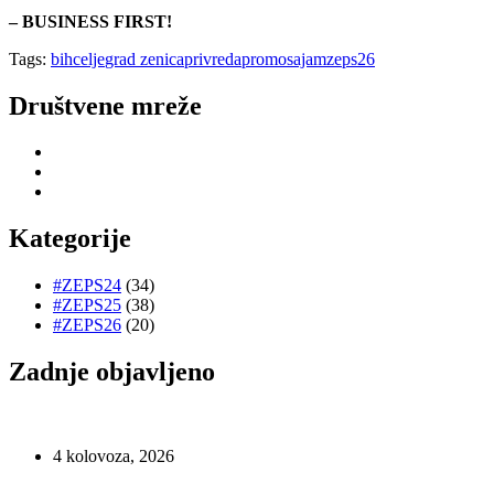
– BUSINESS FIRST!
Tags:
bih
celje
grad zenica
privreda
promo
sajam
zeps26
Društvene mreže
Kategorije
#ZEPS24
(34)
#ZEPS25
(38)
#ZEPS26
(20)
Zadnje objavljeno
4 kolovoza, 2026