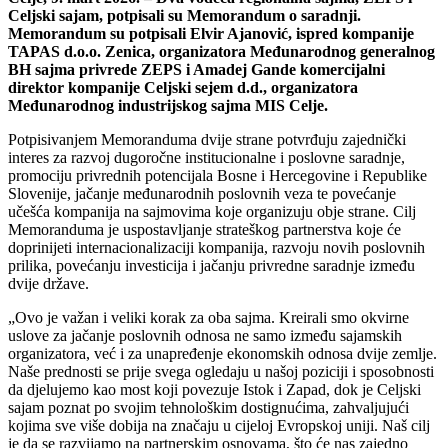
Celjski sajam, potpisali su Memorandum o saradnji.
Memorandum su potpisali Elvir Ajanović, ispred kompanije
TAPAS d.o.o. Zenica, organizatora Međunarodnog generalnog
BH sajma privrede ZEPS i Amadej Gande komercijalni
direktor kompanije Celjski sejem d.d., organizatora
Međunarodnog industrijskog sajma MIS Celje.
Potpisivanjem Memoranduma dvije strane potvrđuju zajednički
interes za razvoj dugoročne institucionalne i poslovne saradnje,
promociju privrednih potencijala Bosne i Hercegovine i Republike
Slovenije, jačanje međunarodnih poslovnih veza te povećanje
učešća kompanija na sajmovima koje organizuju obje strane. Cilj
Memoranduma je uspostavljanje strateškog partnerstva koje će
doprinijeti internacionalizaciji kompanija, razvoju novih poslovnih
prilika, povećanju investicija i jačanju privredne saradnje između
dvije države.
„Ovo je važan i veliki korak za oba sajma. Kreirali smo okvirne
uslove za jačanje poslovnih odnosa ne samo između sajamskih
organizatora, već i za unapređenje ekonomskih odnosa dvije zemlje.
Naše prednosti se prije svega ogledaju u našoj poziciji i sposobnosti
da djelujemo kao most koji povezuje Istok i Zapad, dok je Celjski
sajam poznat po svojim tehnološkim dostignućima, zahvaljujući
kojima sve više dobija na značaju u cijeloj Evropskoj uniji. Naš cilj
je da se razvijamo na partnerskim osnovama, što će nas zajedno