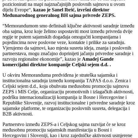
pozicionirati na mapi najznačajnijih poslovnih sajmova u ovom
dijelu Evrope“,
kazao je Sanel Ibrić, izvršni direktor
Međunarodnog generalnog BH sajma privrede ZEPS.
“Memorandumom smo definisali ključne aktivnosti saradnje između
oba sajma, kroz koje želimo uspostaviti most između privreda dvije
regije te putem sajamskih događaja omogućiti kompanijama i
pojedincima nove poslovne veze, kontakte i prilike za saradnju.
Vjerujemo da sajmovi, kao mjesta susreta ideja, znanja i poslovnih
partnerstava, mogu značajno doprinijeti jačanju privredne saradnje i
razvoju regionalne ekonomije”, kazao je
Amadej Gande
komercijalni direktor kompanije Celjski sejem d.d. .
U okviru Memoranduma predviđena je strateška sajamska i
institucionalna saradnja između kompanija TAPAS d.o.o. Zenica i
Celjski sejem d.d., koja obuhvata međusobnu promociju sajmova
ZEPS i MIS Celje, organizaciju promotivnih i izlagačkih aktivnosti,
podršku internacionalizaciji kompanija iz Bosne i Hercegovine i
Republike Slovenije, razvoj institucionalne i privredne saradnje kroz
sajamske platforme, te organizaciju poslovnih susreta, delegacija i
B2B aktivnosti.
Partnerstvo između ZEPS-a i Celjskog sajma razvijat će se kroz
međusobnu promociju sajamskih manifestacija u Bosni i
Hercegovini i Sloveniji, kao i kroz zajedničke aktivnosti usmjerene