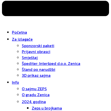
Početna
Za izlagače
Sponzorski paketi
Prijavni obrasci
Smještaj
Špediter: Interšped d.o.o. Zenica
Štand po narudžbi
3D prikaz sajma
Info
O sajmu ZEPS
O gradu Zenica
2024. godina
Zeps u brojkama