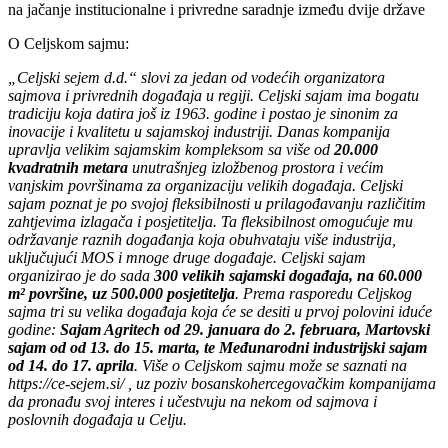
na jačanje institucionalne i privredne saradnje između dvije države
O Celjskom sajmu:
„Celjski sejem d.d.“ slovi za jedan od vodećih organizatora
sajmova i privrednih događaja u regiji. Celjski sajam ima bogatu
tradiciju koja datira još iz 1963. godine i postao je sinonim za
inovacije i kvalitetu u sajamskoj industriji. Danas kompanija
upravlja velikim sajamskim kompleksom sa više od
20.000
kvadratnih metara
unutrašnjeg izložbenog prostora i većim
vanjskim površinama za organizaciju velikih događaja. Celjski
sajam poznat je po svojoj fleksibilnosti u prilagođavanju različitim
zahtjevima izlagača i posjetitelja. Ta fleksibilnost omogućuje mu
održavanje raznih događanja koja obuhvataju više industrija,
uključujući MOS i mnoge druge događaje. Celjski sajam
organizirao je do sada
300 velikih sajamski događaja, na 60.000
m² površine, uz 500.000 posjetitelja
. Prema rasporedu Celjskog
sajma tri su velika događaja koja će se desiti u prvoj polovini iduće
godine:
Sajam Agritech od 29. januara do 2. februara, Martovski
sajam od od 13. do 15. marta, te Međunarodni industrijski sajam
od 14. do 17. aprila
. Više o Celjskom sajmu može se saznati na
https://ce-sejem.si/ , uz poziv bosanskohercegovačkim kompanijama
da pronađu svoj interes i učestvuju na nekom od sajmova i
poslovnih događaja u Celju.