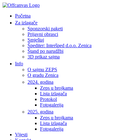
Početna
Za izlagače
Sponzorski paketi
Prijavni obrasci
Smještaj
Špediter: Interšped d.o.o. Zenica
Štand po narudžbi
3D prikaz sajma
Info
O sajmu ZEPS
O gradu Zenica
2024. godina
Zeps u brojkama
Lista izlagača
Protokol
Fotogalerija
2025. godina
Zeps u brojkama
Lista izlagača
Fotogalerija
Vijesti