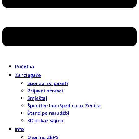
Početna
Za izlagače
Sponzorski paketi
Prijavni obrasci
Smještaj
Špediter: Interšped d.o.o. Zenica
Štand po narudžbi
3D prikaz sajma
Info
O sajmu ZEPS