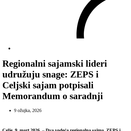
Regionalni sajamski lideri
udružuju snage: ZEPS i
Celjski sajam potpisali
Memorandum o saradnji
9 ožujka, 2026
Celje, 9. mart 2026. – Dva vodeća regionalna sajma, ZEPS i