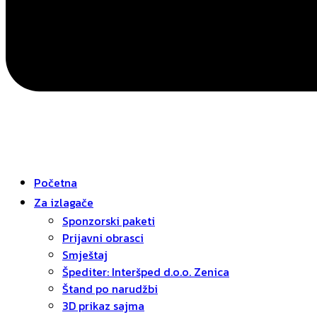
Početna
Za izlagače
Sponzorski paketi
Prijavni obrasci
Smještaj
Špediter: Interšped d.o.o. Zenica
Štand po narudžbi
3D prikaz sajma