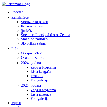
Početna
Za izlagače
Sponzorski paketi
Prijavni obrasci
Smještaj
Špediter: Interšped d.o.o. Zenica
Štand po narudžbi
3D prikaz sajma
Info
O sajmu ZEPS
O gradu Zenica
2024. godina
Zeps u brojkama
Lista izlagača
Protokol
Fotogalerija
2025. godina
Zeps u brojkama
Lista izlagača
Fotogalerija
Vijesti