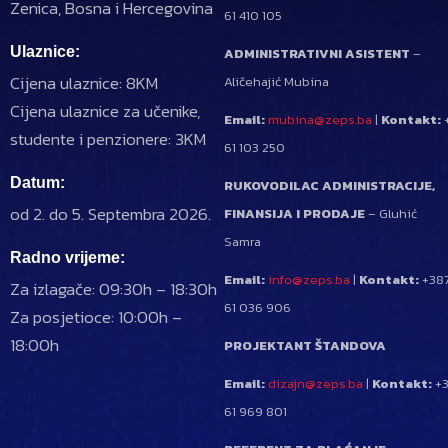
Zenica, Bosna i Hercegovina
61 410 105
Ulaznice:
ADMINISTRATIVNI ASISTENT
–
Cijena ulaznice: 8KM
Aličehajić Mubina
Cijena ulaznice za učenike,
Email:
mubina@zeps.ba
|
Kontakt:
studente i penzionere: 3KM
61 103 250
Datum:
RUKOVODILAC ADMINISTRACIJE,
od 2. do 5. Septembra 2026.
FINANSIJA I PRODAJE
– Gluhić
Samra
Radno vrijeme:
Email:
info@zeps.ba
|
Kontakt:
+38
Za izlagače: 09:30h – 18:30h
61 036 906
Za posjetioce: 10:00h –
18:00h
PROJEKTANT ŠTANDOVA
Email:
dizajn@zeps.ba
|
Kontakt:
+3
61 969 801