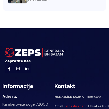
Zapratite nas
Informacije
Kontakt
Adresa:
MENADŽER SAJMA
– Ibrić Sanel
Kamberovića polje 72000
Email:
sanel@zeps.ba
|
Kontakt:
+3