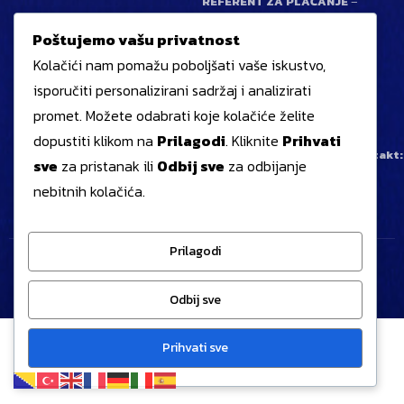
REFERENT ZA PLAĆANJE
–
Isaković Sanida
Poštujemo vašu privatnost
Kontakt:
+387 32 403 377
Kolačići nam pomažu poboljšati vaše iskustvo,
isporučiti personalizirani sadržaj i analizirati
VLASNIK / ODGOVORNA
promet. Možete odabrati koje kolačiće želite
OSOBA
– Ajanović Jelena
dopustiti klikom na
Prilagodi
. Kliknite
Prihvati
Email:
info@tapasze.com
|
Kontakt:
sve
za pristanak ili
Odbij sve
za odbijanje
63 991 066
nebitnih kolačića.
Prilagodi
©
2026
Generalni BH sajam | ZEPS.ba
Odbij sve
Prihvati sve