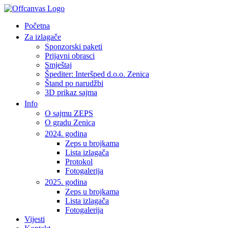
Početna
Za izlagače
Sponzorski paketi
Prijavni obrasci
Smještaj
Špediter: Interšped d.o.o. Zenica
Štand po narudžbi
3D prikaz sajma
Info
O sajmu ZEPS
O gradu Zenica
2024. godina
Zeps u brojkama
Lista izlagača
Protokol
Fotogalerija
2025. godina
Zeps u brojkama
Lista izlagača
Fotogalerija
Vijesti