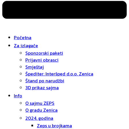
Početna
Za izlagače
Sponzorski paketi
Prijavni obrasci
Smještaj
Špediter: Interšped d.o.o. Zenica
Štand po narudžbi
3D prikaz sajma
Info
O sajmu ZEPS
O gradu Zenica
2024. godina
Zeps u brojkama