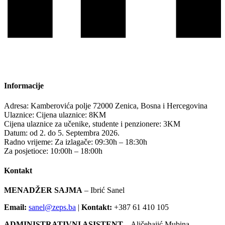
Informacije
Adresa:
Kamberovića polje 72000 Zenica, Bosna i Hercegovina
Ulaznice:
Cijena ulaznice: 8KM
Cijena ulaznice za učenike, studente i penzionere: 3KM
Datum:
od 2. do 5. Septembra 2026.
Radno vrijeme:
Za izlagače: 09:30h – 18:30h
Za posjetioce: 10:00h – 18:00h
Kontakt
MENADŽER SAJMA
– Ibrić Sanel
Email:
sanel@zeps.ba
|
Kontakt:
+387 61 410 105
ADMINISTRATIVNI ASISTENT
– Aličehajić Mubina