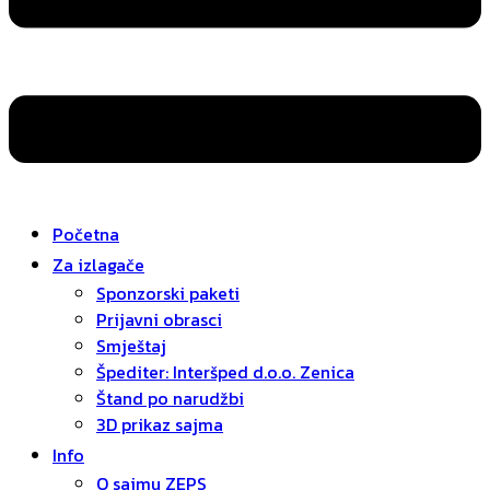
Početna
Za izlagače
Sponzorski paketi
Prijavni obrasci
Smještaj
Špediter: Interšped d.o.o. Zenica
Štand po narudžbi
3D prikaz sajma
Info
O sajmu ZEPS