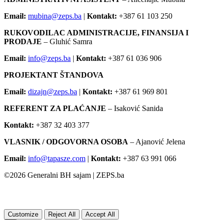
Email:
mubina@zeps.ba
|
Kontakt:
+387 61 103 250
RUKOVODILAC ADMINISTRACIJE, FINANSIJA I
PRODAJE
– Gluhić Samra
Email:
info@zeps.ba
|
Kontakt:
+387 61 036 906
PROJEKTANT ŠTANDOVA
Email:
dizajn@zeps.ba
|
Kontakt:
+387 61 969 801
REFERENT ZA PLAĆANJE
– Isaković Sanida
Kontakt:
+387 32 403 377
VLASNIK / ODGOVORNA OSOBA
– Ajanović Jelena
Email:
info@tapasze.com
|
Kontakt:
+387 63 991 066
©
2026
Generalni BH sajam | ZEPS.ba
Customize
Reject All
Accept All