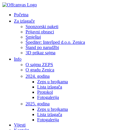
Početna
Za izlagače
Sponzorski paketi
Prijavni obrasci
Smještaj
Špediter: Interšped d.o.o. Zenica
Štand po narudžbi
3D prikaz sajma
Info
O sajmu ZEPS
O gradu Zenica
2024. godina
Zeps u brojkama
Lista izlagača
Protokol
Fotogalerija
2025. godina
Zeps u brojkama
Lista izlagača
Fotogalerija
Vijesti