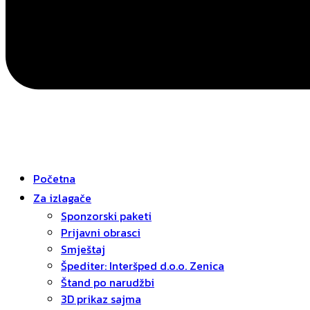
Početna
Za izlagače
Sponzorski paketi
Prijavni obrasci
Smještaj
Špediter: Interšped d.o.o. Zenica
Štand po narudžbi
3D prikaz sajma