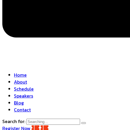
Home
About
Schedule
Speakers
Blog
Contact
Search for:
Register Now