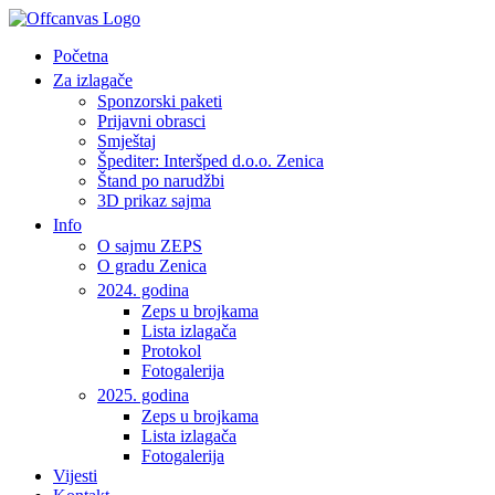
Početna
Za izlagače
Sponzorski paketi
Prijavni obrasci
Smještaj
Špediter: Interšped d.o.o. Zenica
Štand po narudžbi
3D prikaz sajma
Info
O sajmu ZEPS
O gradu Zenica
2024. godina
Zeps u brojkama
Lista izlagača
Protokol
Fotogalerija
2025. godina
Zeps u brojkama
Lista izlagača
Fotogalerija
Vijesti