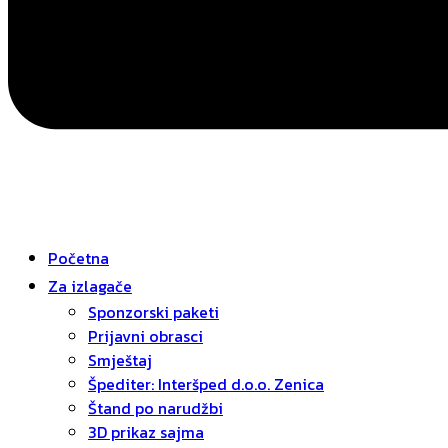
Početna
Za izlagače
Sponzorski paketi
Prijavni obrasci
Smještaj
Špediter: Interšped d.o.o. Zenica
Štand po narudžbi
3D prikaz sajma