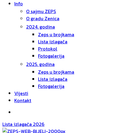
Info
O sajmu ZEPS
O gradu Zenica
2024. godina
Zeps u brojkama
Lista izlagača
Protokol
Fotogalerija
2025. godina
Zeps u brojkama
Lista izlagača
Fotogalerija
Vijesti
Kontakt
Lista izlagača 2026