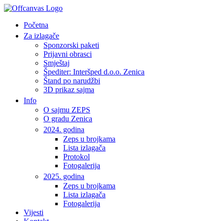
Početna
Za izlagače
Sponzorski paketi
Prijavni obrasci
Smještaj
Špediter: Interšped d.o.o. Zenica
Štand po narudžbi
3D prikaz sajma
Info
O sajmu ZEPS
O gradu Zenica
2024. godina
Zeps u brojkama
Lista izlagača
Protokol
Fotogalerija
2025. godina
Zeps u brojkama
Lista izlagača
Fotogalerija
Vijesti