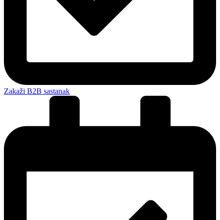
Zakaži B2B sastanak