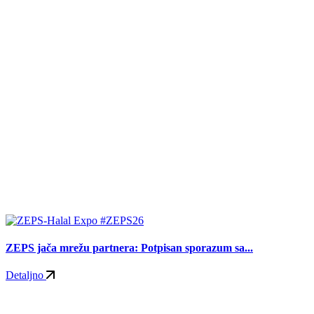
#ZEPS26
ZEPS jača mrežu partnera: Potpisan sporazum sa...
Detaljno