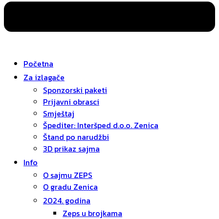
Početna
Za izlagače
Sponzorski paketi
Prijavni obrasci
Smještaj
Špediter: Interšped d.o.o. Zenica
Štand po narudžbi
3D prikaz sajma
Info
O sajmu ZEPS
O gradu Zenica
2024. godina
Zeps u brojkama