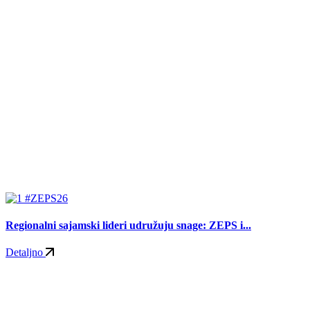
#ZEPS26
Regionalni sajamski lideri udružuju snage: ZEPS i...
Detaljno