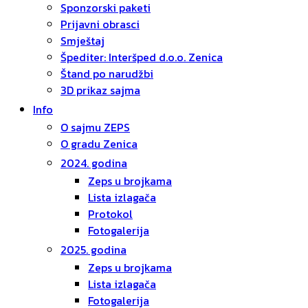
Sponzorski paketi
Prijavni obrasci
Smještaj
Špediter: Interšped d.o.o. Zenica
Štand po narudžbi
3D prikaz sajma
Info
O sajmu ZEPS
O gradu Zenica
2024. godina
Zeps u brojkama
Lista izlagača
Protokol
Fotogalerija
2025. godina
Zeps u brojkama
Lista izlagača
Fotogalerija