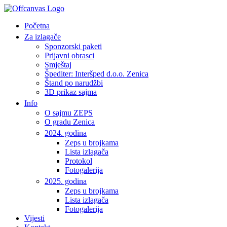
Početna
Za izlagače
Sponzorski paketi
Prijavni obrasci
Smještaj
Špediter: Interšped d.o.o. Zenica
Štand po narudžbi
3D prikaz sajma
Info
O sajmu ZEPS
O gradu Zenica
2024. godina
Zeps u brojkama
Lista izlagača
Protokol
Fotogalerija
2025. godina
Zeps u brojkama
Lista izlagača
Fotogalerija
Vijesti